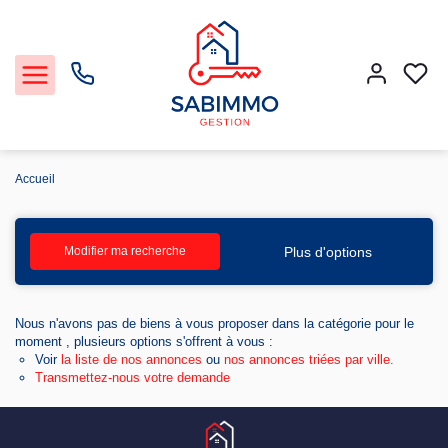
Accueil
Acheter et Louer
Plus d'options
Modifier ma recherche
Notre Service Gestion et Location
Nous n'avons pas de biens à vous proposer dans la catégorie pour le
Vendre
moment , plusieurs options s'offrent à vous :
Voir
la liste de nos annonces
ou
nos annonces triées par ville.
Transmettez-nous votre demande
Faire gérer
Agence