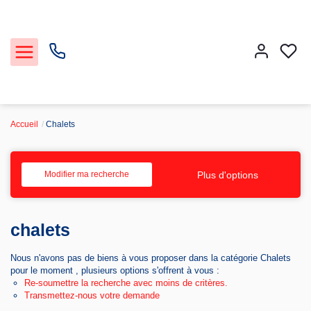
Accueil
Chalets
Acheter et Louer
Plus d'options
Modifier ma recherche
Notre Service Gestion et Location
chalets
Vendre
Nous n'avons pas de biens à vous proposer dans la catégorie Chalets
Faire gérer
pour le moment , plusieurs options s'offrent à vous :
Re-soumettre la recherche avec moins de critères.
Transmettez-nous votre demande
Agence