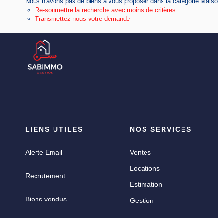
Nous n'avons pas de biens à vous proposer dans la catégorie Maisons
Re-soumettre la recherche avec moins de critères.
Transmettez-nous votre demande
LIENS UTILES
NOS SERVICES
Alerte Email
Ventes
Locations
Recrutement
Estimation
Biens vendus
Gestion