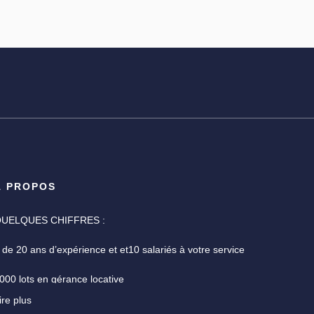
À PROPOS
UELQUES CHIFFRES :
 de 20 ans d’expérience et et10 salariés à votre service
000 lots en gérance locative
ire plus
ne garantie des fonds détenus de 7,3 M€ pour la gestion