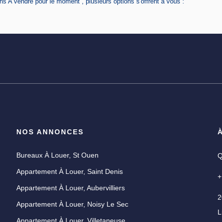
 A vendre pour le moment , plusieurs options s'offrent à vous :
NOS ANNONCES
Bureaux À Louer, St Ouen
Q
Appartement À Louer, Saint Denis
+
Appartement À Louer, Aubervilliers
2
Appartement À Louer, Noisy Le Sec
L
U
Appartement À Louer, Villetaneuse