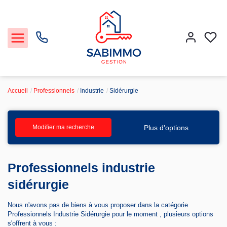
Accueil
Professionnels
Industrie
Sidérurgie
Acheter et Louer
Plus d'options
Modifier ma recherche
Notre Service Gestion et Location
Professionnels industrie
Vendre
sidérurgie
Faire gérer
Nous n'avons pas de biens à vous proposer dans la catégorie
Professionnels Industrie Sidérurgie pour le moment , plusieurs options
Agence
s'offrent à vous :