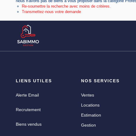
Nous n'avons pas de biens à vous proposer dans la catégorie Profes
Re-soumettre la recherche avec moins de critères.
Transmettez-nous votre demande
LIENS UTILES
NOS SERVICES
Alerte Email
Ventes
Locations
Recrutement
Estimation
Biens vendus
Gestion