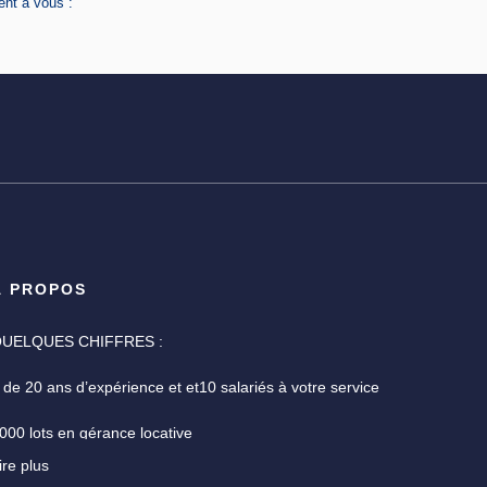
ent à vous :
À PROPOS
UELQUES CHIFFRES :
 de 20 ans d’expérience et et10 salariés à votre service
000 lots en gérance locative
ire plus
ne garantie des fonds détenus de 7,3 M€ pour la gestion