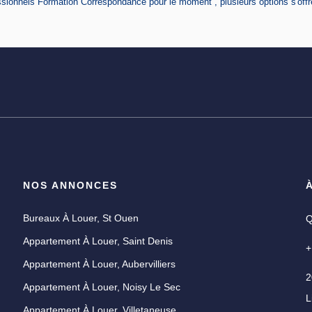
sionnels Formation Correspondance pour le moment , plusieurs options s'offr
NOS ANNONCES
Bureaux À Louer, St Ouen
Q
Appartement À Louer, Saint Denis
+
Appartement À Louer, Aubervilliers
2
Appartement À Louer, Noisy Le Sec
L
U
Appartement À Louer, Villetaneuse