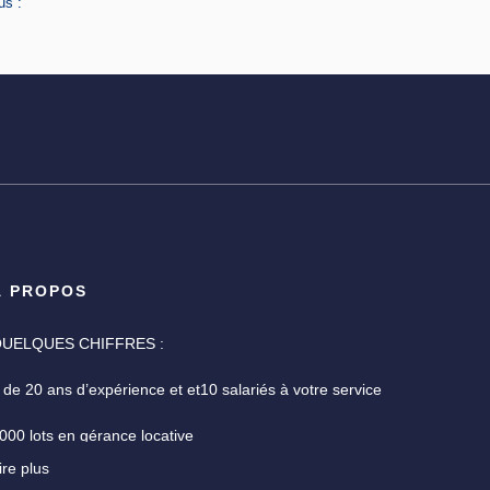
us :
À PROPOS
UELQUES CHIFFRES :
 de 20 ans d’expérience et et10 salariés à votre service
000 lots en gérance locative
ire plus
ne garantie des fonds détenus de 7,3 M€ pour la gestion