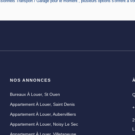
ionnels Transport / Garage pour le moment , plusieurs options s'offrent à vo
NOS ANNONCES
Bureaux À Louer, St Ouen
Q
Appartement À Louer, Saint Denis
+
Appartement À Louer, Aubervilliers
2
Appartement À Louer, Noisy Le Sec
L
U
Appartement À Louer, Villetaneuse