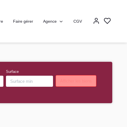
Agence
re
Faire gérer
CGV
Surface