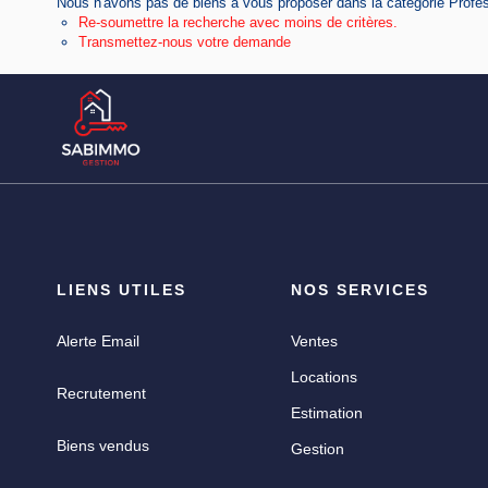
Nous n'avons pas de biens à vous proposer dans la catégorie Profess
Re-soumettre la recherche avec moins de critères.
Transmettez-nous votre demande
LIENS UTILES
NOS SERVICES
Alerte Email
Ventes
Locations
Recrutement
Estimation
Biens vendus
Gestion