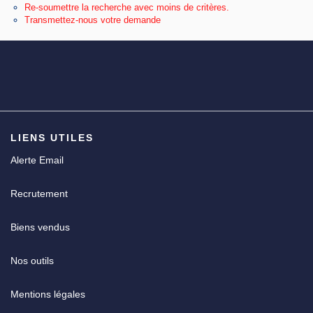
Re-soumettre la recherche avec moins de critères.
Transmettez-nous votre demande
CGV
LIENS UTILES
Alerte Email
Recrutement
Biens vendus
Nos outils
Mentions légales