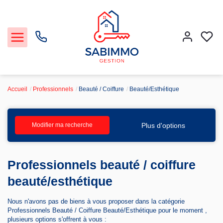
Accueil
Professionnels
Beauté / Coiffure
Beauté/Esthétique
Acheter et Louer
Plus d'options
Modifier ma recherche
Notre Service Gestion et Location
Professionnels beauté / coiffure
Vendre
beauté/esthétique
Faire gérer
Nous n'avons pas de biens à vous proposer dans la catégorie
Professionnels Beauté / Coiffure Beauté/Esthétique pour le moment ,
Agence
plusieurs options s'offrent à vous :