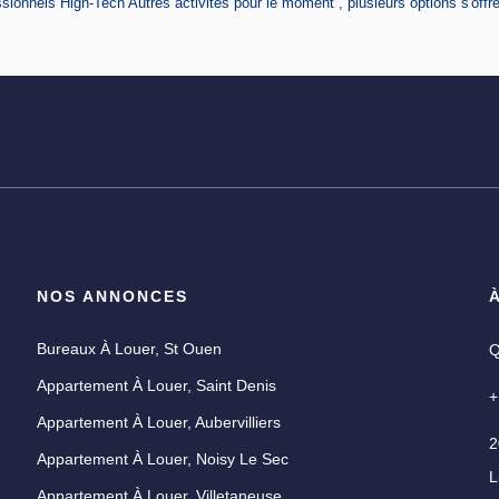
ionnels High-Tech Autres activités pour le moment , plusieurs options s'offre
NOS ANNONCES
Bureaux À Louer, St Ouen
Q
Appartement À Louer, Saint Denis
+
Appartement À Louer, Aubervilliers
2
Appartement À Louer, Noisy Le Sec
L
U
Appartement À Louer, Villetaneuse