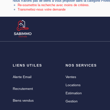
Nous n'avons pas de biens à vous proposer dans la catégorie Profess
Re-soumettre la recherche avec moins de critères.
Transmettez-nous votre demande
LIENS UTILES
NOS SERVICES
Alerte Email
Ventes
Locations
Recrutement
Estimation
Biens vendus
Gestion