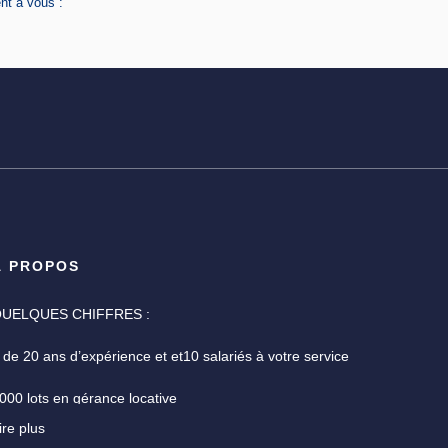
nt à vous :
À PROPOS
UELQUES CHIFFRES :
 de 20 ans d’expérience et et10 salariés à votre service
000 lots en gérance locative
ire plus
ne garantie des fonds détenus de 7,3 M€ pour la gestion