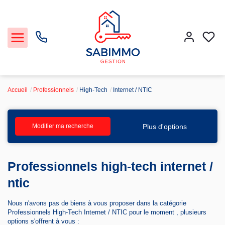
Accueil
Professionnels
High-Tech
Internet / NTIC
Acheter et Louer
Plus d'options
Modifier ma recherche
Notre Service Gestion et Location
Professionnels high-tech internet /
Vendre
ntic
Faire gérer
Nous n'avons pas de biens à vous proposer dans la catégorie
Professionnels High-Tech Internet / NTIC pour le moment , plusieurs
Agence
options s'offrent à vous :