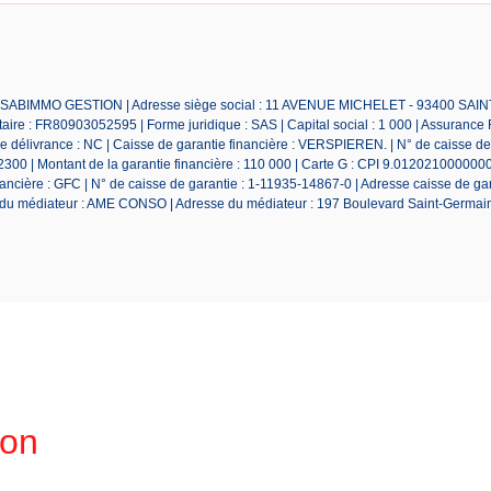
le : SABIMMO GESTION | Adresse siège social : 11 AVENUE MICHELET - 93400 SAI
e : FR80903052595 | Forme juridique : SAS | Capital social : 1 000 | Assurance 
 délivrance : NC | Caisse de garantie financière : VERSPIEREN. | N° de caisse de 
 | Montant de la garantie financière : 110 000 | Carte G : CPI 9.0120210000000
nancière : GFC | N° de caisse de garantie : 1-11935-14867-0 | Adresse caisse de gar
m du médiateur : AME CONSO | Adresse du médiateur : 197 Boulevard Saint-Germain
ion