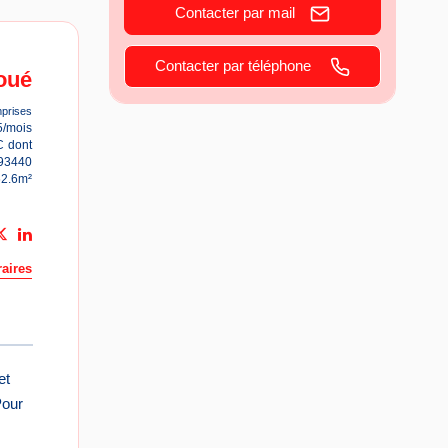
Contacter par mail
Contacter par téléphone
oué
prises
5/mois
C
dont
93440
62.6m²
aires
et
Pour