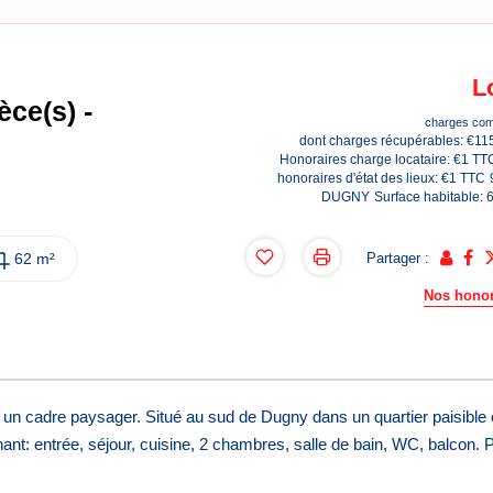
L
ce(s) -
charges com
dont charges récupérables: €11
Honoraires charge locataire: €1 TT
honoraires d'état des lieux: €1 TTC
DUGNY
Surface habitable: 
62 m²
Partager :
Nos honor
adre paysager. Situé au sud de Dugny dans un quartier paisible 
nt: entrée, séjour, cuisine, 2 chambres, salle de bain, WC, balcon. 