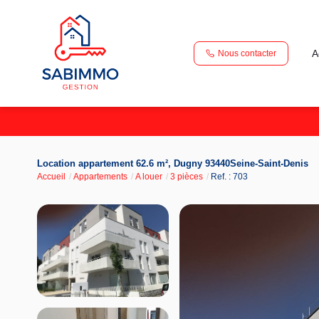
A
Nous contacter
Location appartement 62.6 m², Dugny 93440Seine-Saint-Denis
Accueil
Appartements
A louer
3 pièces
Ref. : 703