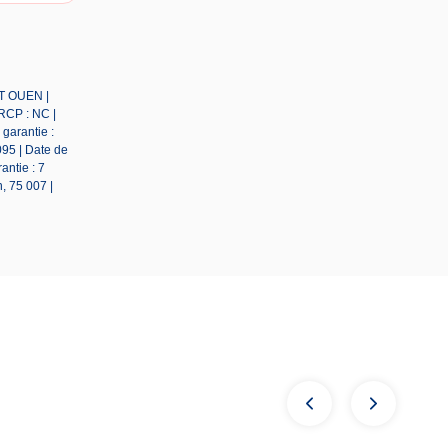
NT OUEN |
RCP : NC |
garantie :
95 | Date de
antie : 7
, 75 007 |