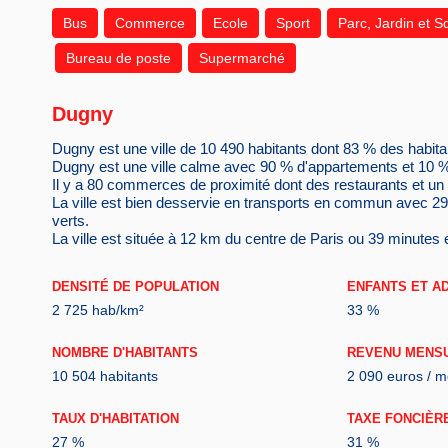
Bus
Commerce
Ecole
Sport
Parc, Jardin et S
Bureau de poste
Supermarché
Dugny
Dugny est une ville de 10 490 habitants dont 83 % des habitan
Dugny est une ville calme avec 90 % d'appartements et 10 
Il y a 80 commerces de proximité dont des restaurants et u
La ville est bien desservie en transports en commun avec 2
verts.
La ville est située à 12 km du centre de Paris ou 39 minutes 
DENSITÉ DE POPULATION
ENFANTS ET A
2 725 hab/km²
33 %
NOMBRE D'HABITANTS
REVENU MENS
10 504 habitants
2 090 euros / m
TAUX D'HABITATION
TAXE FONCIÈR
27 %
31 %