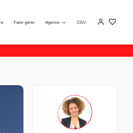
Agence
re
Faire gérer
CGV