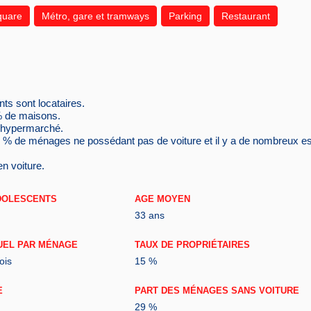
quare
Métro, gare et tramways
Parking
Restaurant
ts sont locataires.
% de maisons.
n hypermarché.
9 % de ménages ne possédant pas de voiture et il y a de nombreux 
en voiture.
DOLESCENTS
AGE MOYEN
33 ans
UEL PAR MÉNAGE
TAUX DE PROPRIÉTAIRES
ois
15 %
E
PART DES MÉNAGES SANS VOITURE
29 %