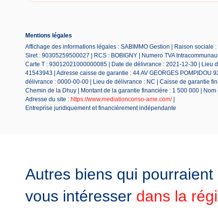
Mentions légales
Affichage des informations légales : SABIMMO Gestion | Raison socia
Siret : 90305259500027 | RCS : BOBIGNY | Numero TVA Intracommunautair
Carte T : 93012021000000085 | Date de délivrance : 2021-12-30 | Lieu de
41543943 | Adresse caisse de garantie : 44 AV GEORGES POMPIDOU 92300
délivrance : 0000-00-00 | Lieu de délivrance : NC | Caisse de garantie fi
Chemin de la Dhuy | Montant de la garantie financière : 1 500 000 | No
Adresse du site :
https://www.mediationconso-ame.com/
|
Entreprise juridiquement et financièrement indépendante
Autres biens qui pourraient
vous intéresser
dans la rég