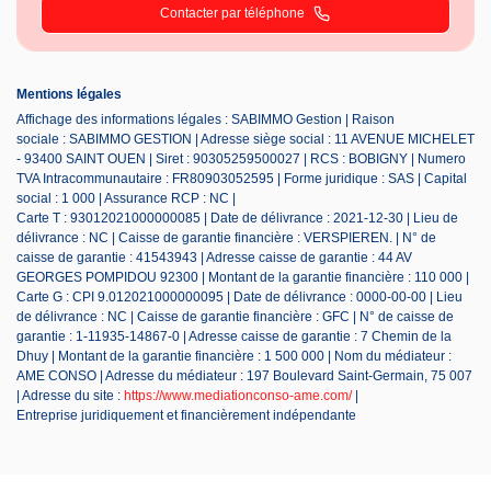
Contacter par téléphone
Mentions légales
Affichage des informations légales : SABIMMO Gestion | Raison
sociale : SABIMMO GESTION | Adresse siège social : 11 AVENUE MICHELET
- 93400 SAINT OUEN | Siret : 90305259500027 | RCS : BOBIGNY | Numero
TVA Intracommunautaire : FR80903052595 | Forme juridique : SAS | Capital
social : 1 000 | Assurance RCP : NC |
Carte T : 93012021000000085 | Date de délivrance : 2021-12-30 | Lieu de
délivrance : NC | Caisse de garantie financière : VERSPIEREN. | N° de
caisse de garantie : 41543943 | Adresse caisse de garantie : 44 AV
GEORGES POMPIDOU 92300 | Montant de la garantie financière : 110 000 |
Carte G : CPI 9.012021000000095 | Date de délivrance : 0000-00-00 | Lieu
de délivrance : NC | Caisse de garantie financière : GFC | N° de caisse de
garantie : 1-11935-14867-0 | Adresse caisse de garantie : 7 Chemin de la
Dhuy | Montant de la garantie financière : 1 500 000 | Nom du médiateur :
AME CONSO | Adresse du médiateur : 197 Boulevard Saint-Germain, 75 007
| Adresse du site :
https://www.mediationconso-ame.com/
|
Entreprise juridiquement et financièrement indépendante