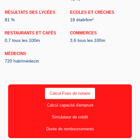
RÉSULTATS DES LYCÉES
ECOLES ET CRÈCHES
81 %
18 étab/km²
RESTAURANTS ET CAFÉS
COMMERCES
0,7 tous les 100m
3,6 tous les 100m
MÉDECINS
720 hab/médecin
Calcul Frais de notaire
Calcul capacité d'emprunt
Simulateur de crédit
Durée de remboursements