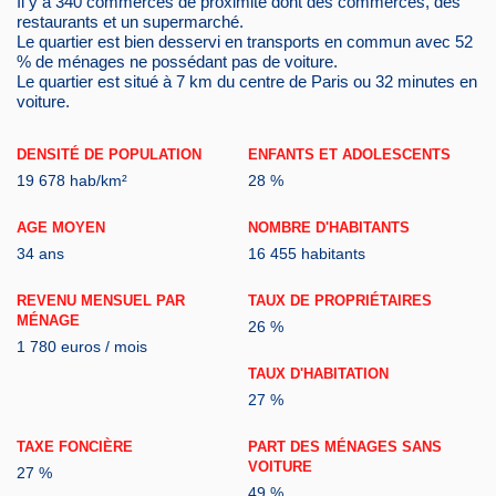
Il y a 340 commerces de proximité dont des commerces, des
restaurants et un supermarché.
Le quartier est bien desservi en transports en commun avec 52
% de ménages ne possédant pas de voiture.
Le quartier est situé à 7 km du centre de Paris ou 32 minutes en
voiture.
DENSITÉ DE POPULATION
ENFANTS ET ADOLESCENTS
19 678 hab/km²
28 %
AGE MOYEN
NOMBRE D'HABITANTS
34 ans
16 455 habitants
REVENU MENSUEL PAR
TAUX DE PROPRIÉTAIRES
MÉNAGE
26 %
1 780 euros / mois
TAUX D'HABITATION
27 %
TAXE FONCIÈRE
PART DES MÉNAGES SANS
VOITURE
27 %
49 %