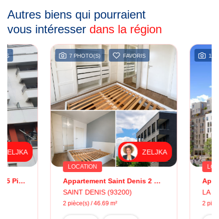
Autres biens qui pourraient
vous intéresser
dans la région
7 PHOTO(S)
FAVORIS
11 PHOTO(S)
ZELJKA
LOCATION
LOCATION
Appartement Saint Denis 2 Pièce(s) 46.69 M2
SAINT DENIS (93200)
LA PLAINE ST DE
2 pièce(s) / 46.69 m²
2 pièce(s) / 43.5 m²