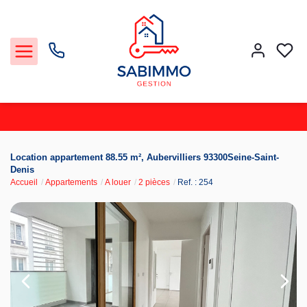
Acheter et Louer
Location appartement 88.55 m², Aubervilliers 93300Seine-Saint-
Denis
Accueil
Appartements
A louer
2 pièces
Ref. : 254
Notre Service Gestion et Location
Vendre
Faire gérer
Agence