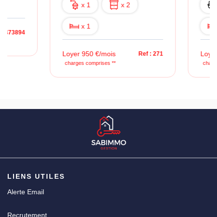
x 1
x 2
x 1
x 1
x 1
Loyer 950 €/mois
Loyer 910 €/mois
Ref : 271
charges comprises **
charges comprises **
LIENS UTILES
Alerte Email
Recrutement