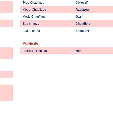
Type Chauffage
Collectif
Méca. Chauffage
Radiateur
Mode Chauffage
Gaz
Eau chaude
Chaudière
Etat intérieur
Excellent
Publicité
Biens d'exception
Non