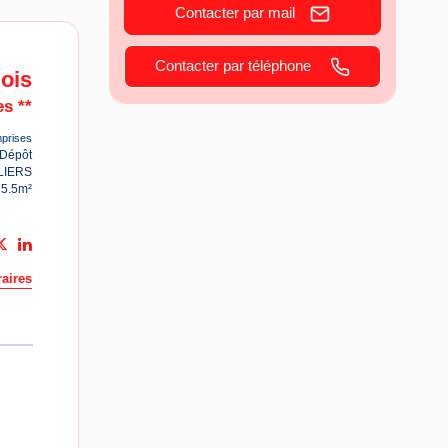
Contacter par mail
Contacter par téléphone
ois
s **
prises
Dépôt
LIERS
75.5m²
aires