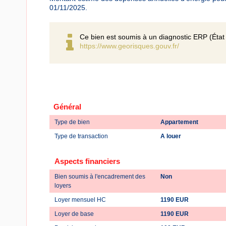
01/11/2025.
Ce bien est soumis à un diagnostic ERP (État 
https://www.georisques.gouv.fr/
Général
Type de bien
Appartement
Type de transaction
A louer
Aspects financiers
Bien soumis à l'encadrement des
Non
loyers
Loyer mensuel HC
1190 EUR
Loyer de base
1190 EUR