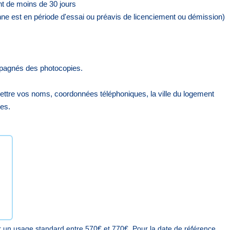
ant de moins de 30 jours
onne est en période d'essai ou préavis de licenciement ou démission)
mpagnés des photocopies.
ettre vos noms, coordonnées téléphoniques, la ville du logement
es.
 un usage standard entre 570€ et 770€. Pour la date de référence