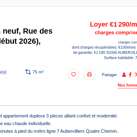
Loyer €1 290/m
 neuf, Rue des
charges comprise
ébut 2026),
charges com
dont charges récupérables: €100/mois
de garantie: €1 190
93300 AUBERVIL
Surface habitable: 
(s)
75 m²
Partager :
Nos honor
appartement duplexe 3 pièces alliant confort et modernité.
ne eau chaude individuelle.
inutes à pied du métro ligne 7 Aubervilliers Quatre Chemin.