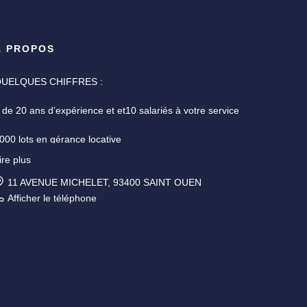
À PROPOS
UELQUES CHIFFRES :
 de 20 ans d’expérience et et10 salariés à votre service
000 lots en gérance locative
ire plus
ne garantie des fonds détenus de 7,3 M€ pour la gestion
mmobilière et 110 000 euros pour la transaction
11 AVENUE MICHELET, 93400 SAINT OUEN
Afficher le téléphone