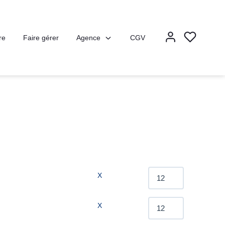
Agence
re
Faire gérer
CGV
X
X