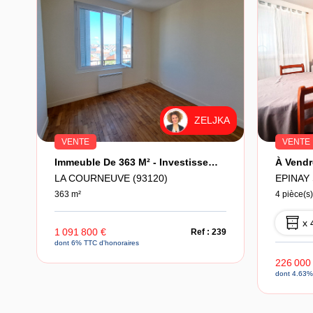
ZELJKA
VENTE
VENTE
Immeuble De 363 M² - Investissement Clé En Main
LA COURNEUVE (93120)
EPINAY 
363 m²
4 pièce(s)
x 
1 091 800 €
Ref : 239
dont 6% TTC d'honoraires
226 000
dont 4.63%