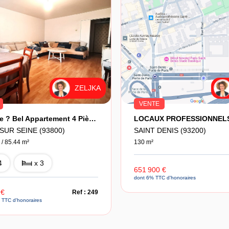
ZELJKA
VENTE
À Vendre ? Bel Appartement 4 Pièces De 85,44 M² Avec Balcon & Loggia ? Épinay-Sur-Seine (93800)
SUR SEINE (93800)
SAINT DENIS (93200)
 / 85.44 m²
130 m²
4
x 3
651 900 €
dont 6% TTC d'honoraires
 €
Ref : 249
 TTC d'honoraires