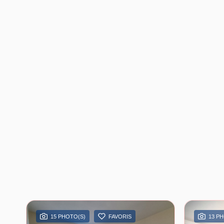
15 PHOTO(S)
FAVORIS
13 P