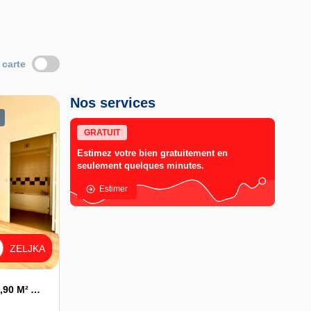
 carte
Nos services
GRATUIT
Estimez votre bien gratuitement en
seulement quelques minutes.
Estimer
ZELJKA
SAINT-DENIS ? T2/T3 DE 39,90 M² AVEC PATIO ET LOGGIA À 2 MIN DU MÉTRO ET DE LA BASILIQUE