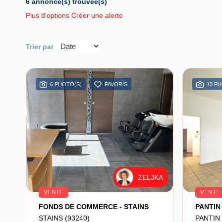
6 annonce(s) trouvée(s)
Plus d'options
Créer une alerte
Trier par
6 PHOTO(S)
FAVORIS
13 P
ZELJKA
VENTE
VENTE
FONDS DE COMMERCE - STAINS
STAINS (93240)
PANTIN 