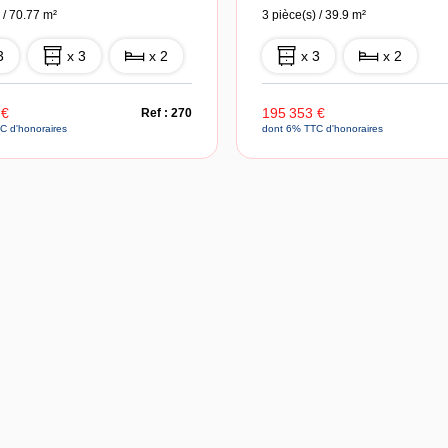
 / 70.77 m²
3 pièce(s) / 39.9 m²
3
x 3
x 2
x 3
x 2
 €
195 353 €
Ref : 270
C d'honoraires
dont 6% TTC d'honoraires