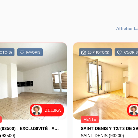
Afficher la
HOTO(S)
FAVORIS
15 PHOTO(S)
FAVORIS
ZELJKA
VENTE
PANTIN (93500) - EXCLUSIVITÉ - Appartement 3 Pièces - 70,77 M² (loi Carrez) - RDC - Terrasse 17 M² + Jardin 41 M² - Cave - Parking
(93500)
SAINT DENIS (93200)