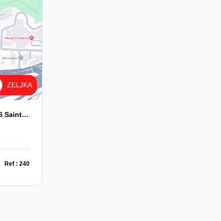
ZELJKA
LOCAUX PROFESSIONNELS Saint Denis - PORTE DE PARIS
Ref : 240