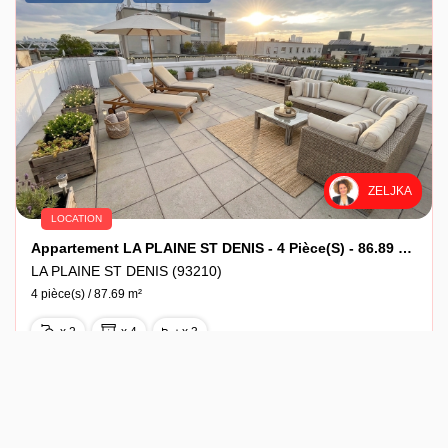
ZELJKA
LOCATION
Appartement LA PLAINE ST DENIS - 4 Pièce(s) - 86.89 M2
LA PLAINE ST DENIS (93210)
4 pièce(s) / 87.69 m²
x 2
x 4
x 3
Loyer 2 000 €/mois
Ref : 518