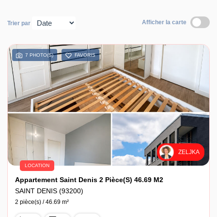
Afficher la carte
CGV
Trier par
7 PHOTO(S)
FAVORIS
ZELJKA
LOCATION
Appartement Saint Denis 2 Pièce(s) 46.69 M2
SAINT DENIS (93200)
2 pièce(s) / 46.69 m²