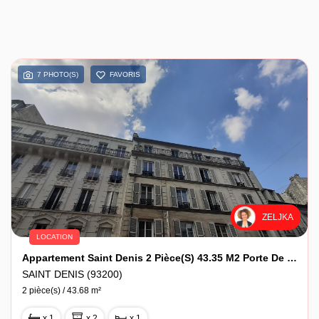
7 PHOTO(S)
FAVORIS
ZELJKA
LOCATION
Appartement Saint Denis 2 Pièce(s) 43.35 M2 Porte De Paris (M13)
SAINT DENIS (93200)
2 pièce(s) / 43.68 m²
x 1
x 2
x 1