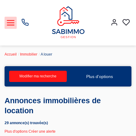
Accueil
Immobilier
A louer
Acheter et Louer
Plus d'options
Modifier ma recherche
Notre Service Gestion et Location
Annonces immobilières de
Vendre
location
Faire gérer
29 annonce(s) trouvée(s)
Plus d'options
Créer une alerte
Agence