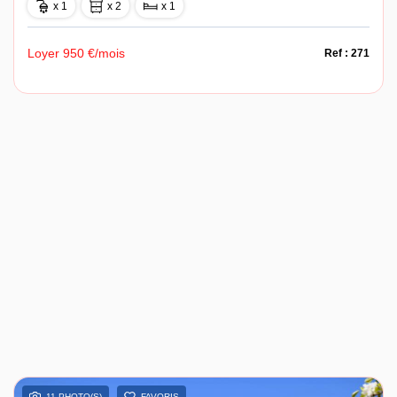
x 1
x 2
x 1
Loyer 950 €/mois
Ref : 271
11 PHOTO(S)
FAVORIS